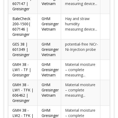
607147 |
Vietnam
measuring device...
Greisinger
BaleCheck
GHM
Hay and straw
200-1500|
Greisinger
humidity
607146 |
Vietnam
measuring device...
Greisinger
GES 38 |
GHM
potential-free NiCr-
601349 |
Greisinger
Ni-Injection probe
Greisinger
Vietnam
GMH 38 -
GHM
Material moisture
LW1 - TF |
Greisinger
– complete
Greisinger
Vietnam
measuring...
GMH 38 -
GHM
Material moisture
LW1 - TFK |
Greisinger
– complete
606462 |
Vietnam
measuring...
Greisinger
GMH 38 -
GHM
Material moisture
LW2 - TFK |
Greisinger
– complete