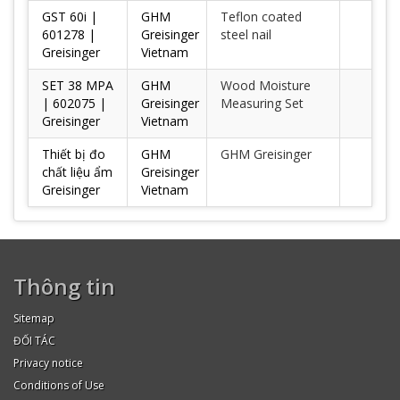
GST 60i |
GHM
Teflon coated
601278 |
Greisinger
steel nail
Greisinger
Vietnam
SET 38 MPA
GHM
Wood Moisture
| 602075 |
Greisinger
Measuring Set
Greisinger
Vietnam
Thiết bị đo
GHM
GHM Greisinger
chất liệu ẩm
Greisinger
Greisinger
Vietnam
Thông tin
Sitemap
ĐỐI TÁC
Privacy notice
Conditions of Use