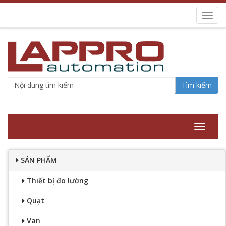
Toggl
navig
Tìm kiếm
Toggle
navigat
SẢN PHẨM
Thiết bị đo lường
Quạt
Van