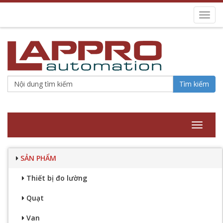
Toggl
navig
Tìm kiếm
Toggle
navigat
SẢN PHẨM
Thiết bị đo lường
Quạt
Van