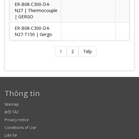
ER-B08-C300-D4-
N27 | Thermocouple
| GERGO
ER-B08-C300-D4-
N27-T150 | Gergo
1
2
Tiếp
Thông tin
Sitemap
ĐỐI TÁC
Privacy notice
Conditions of Use
Liên hệ