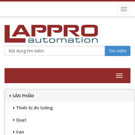
Toggl
navig
Tìm kiếm
Toggle
navigat
SẢN PHẨM
Thiết bị đo lường
Quạt
Van